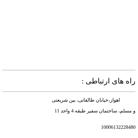
راه های ارتباطی :
آدرس :
اهواز،خیابان طالقانی، بین شریعتی
و مسلم، ساختمان سفیر طبقه 4 واحد 11
شماره پیامک :
10006132228480
تلفن :