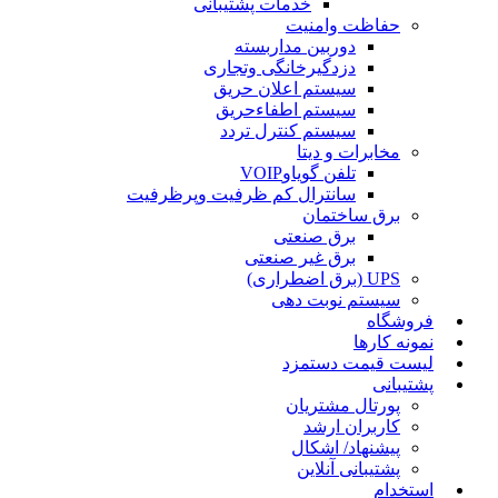
خدمات پشتیبانی
حفاظت وامنیت
دوربین مداربسته
دزدگیرخانگی وتجاری
سیستم اعلان حریق
سیستم اطفاءحریق
سیستم کنترل تردد
مخابرات و دیتا
تلفن گویاوVOIP
سانترال کم ظرفیت وپرظرفیت
برق ساختمان
برق صنعتی
برق غیر صنعتی
UPS (برق اضطراری)
سیستم نوبت دهی
فروشگاه
نمونه کارها
لیست قیمت دستمزد
پشتیبانی
پورتال مشتریان
کاربران ارشد
پیشنهاد/ اشکال
پشتیبانی آنلاین
استخدام