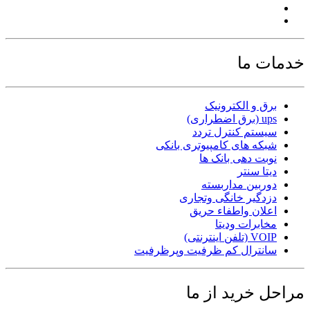
خدمات ما
برق و الکترونیک
ups (برق اضطراری)
سیستم کنترل تردد
شبکه های کامپیوتری بانکی
نوبت دهی بانک ها
دیتا سنتر
دوربین مداربسته
دزدگیر خانگی وتجاری
اعلان واطفاء حریق
مخابرات ودیتا
VOIP (تلفن اینترنتی)
سانترال کم ظرفیت وپرظرفیت
مراحل خرید از ما