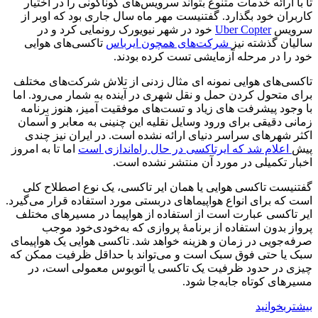
تا با ارائه خدمات متنوع بتواند سرویس‌های گوناگونی را در اختیار
کاربران خود بگذارد. گفتنیست مهر ماه سال جاری بود که اوبر از
سرویس
Uber Copter
خود در شهر نیویورک رونمایی کرد و در
سالیان گذشته نیز
شرکت‌های همچون ایرباس
تاکسی‌های هوایی
خود را در مرحله آزمایشی تست کرده بودند.
تاکسی‌های هوایی نمونه ای مثال زدنی از تلاش شرکت‌های مختلف
برای متحول کردن حمل و نقل شهری در آینده به شمار می‌رود. اما
با وجود پیشرفت های زیاد و تست‌های موفقیت آمیز، هنوز برنامه
زمانی دقیقی برای ورود وسایل نقلیه این چنینی به معابر و آسمان
اکثر شهرهای سراسر دنیای ارائه نشده است. در ایران نیز چندی
پیش
اعلام شد که ایرتاکسی در حال راه‌اندازی است
اما تا به امروز
اخبار تکمیلی در مورد آن منتشر نشده است.
گفتنیست تاکسی هوایی یا همان ایر تاکسی، یک نوع اصطلاح کلی
است که برای انواع هواپیماهای دربستی مورد استفاده قرار می‌گیرد.
ایر تاکسی عبارت است از استفاده از هواپیما در مسیرهای مختلف
پرواز بدون استفاده از برنامۀ پروازی که به‌خودی‌خود موجب
صرفه‌جویی در زمان و هزینه خواهد شد. تاکسی هوایی یک هواپیمای
سبک یا حتی فوق ‌سبک است و می‌تواند با حداقل ظرفیت ممکن که
چیزی در حدود ظرفیت یک تاکسی یا اتوبوس معمولی است، در
مسیرهای کوتاه جا‌به‌جا شود.
بیشتربخوانید