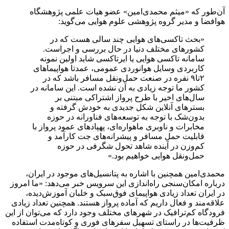
آن‌طور که «میثم محمدی‌امین» عضو هیات علمی پژوهشگاه
هوافضا و مدیر گروه پژوهشی علوم هوایی می‌گوید:
«بحث تاکسی‌های هوایی چند سالی هست که در
کشورهای مختلف دنیا در حال بررسی و اجراست.
سامانه تاکسی هوایی یا ایرتاکسی شاید اولین نمونه
کاربردی وسایل هوانوردی عمومی، عمدتا هواپیماهای
۲تا۹ نفره در صنعت حمل‌ونقل مسافر باشد که در
کشور ما توجه زیادی به آن نشده است. این سامانه در
سال‌های اخیر با طرح پرواز اشتراکی مبتنی بر
بسترهای آنلاین شکل جدیدی به خودش گرفته و
بدون‌شک با توجه به توسعه‌‌های فناورانه در حوزه
مخابرات و ناوبری ماهواره‌ای، پهپادهای عمود پرواز با
قابلیت حمل مسافر و پیشرانه‌های جت کارآمد و
کم‌وزن در آینده شاهد تحول شگرفی در حوزه
حمل‌ونقل هوایی خواهیم بود.»
محمدی‌امین همچنین با اشاره به پتانسیل‌های موجود در ایران،
درباره امکان‌سنجی راه‌اندازی این سرویس خبر می‌دهد: «ما امروز
در ایران تعداد زیادی هواپیمای فوق‌سبک و خلبان آموزش‌دیده،
علاقه‌مند و فعال داریم که آماده پرواز هستند. همچنین تعداد زیادی
فرودگاه کم‌ترافیک در شهرهای مختلف وجود دارد که می‌توان از این
ظرفیت‌ها در راستای تسهیل سفرهای فوری و کوتاه‌مدت استفاده