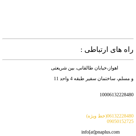
راه های ارتباطی :
آدرس :
اهواز،خیابان طالقانی، بین شریعتی
و مسلم، ساختمان سفیر طبقه 4 واحد 11
شماره پیامک :
10006132228480
تلفن :
06132228480(خط ویژه)
09050152725
ایمیل :
info[at]pnaplus.com