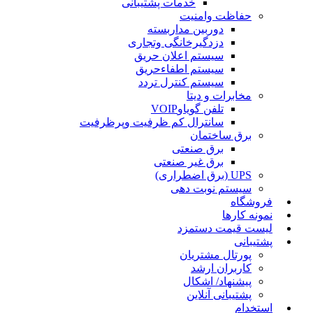
خدمات پشتیبانی
حفاظت وامنیت
دوربین مداربسته
دزدگیرخانگی وتجاری
سیستم اعلان حریق
سیستم اطفاءحریق
سیستم کنترل تردد
مخابرات و دیتا
تلفن گویاوVOIP
سانترال کم ظرفیت وپرظرفیت
برق ساختمان
برق صنعتی
برق غیر صنعتی
UPS (برق اضطراری)
سیستم نوبت دهی
فروشگاه
نمونه کارها
لیست قیمت دستمزد
پشتیبانی
پورتال مشتریان
کاربران ارشد
پیشنهاد/ اشکال
پشتیبانی آنلاین
استخدام