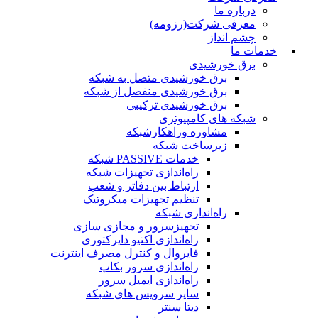
درباره ما
معرفی شرکت(رزومه)
چشم انداز
خدمات ما
برق خورشیدی
برق خورشیدی متصل به شبکه
برق خورشیدی منفصل از شبکه
برق خورشیدی ترکیبی
شبکه های کامپیوتری
مشاوره وراهکارشبکه
زیرساخت شبکه
خدمات PASSIVE شبکه
راه‌اندازی تجهیزات شبکه
ارتباط بین دفاتر و شعب
تنظیم تجهیزات میکروتیک
راه‌اندازی شبکه
تجهیزسرور و مجازی سازی
راه‌اندازی اکتیو دایرکتوری
فایروال و کنترل مصرف اینترنت
راه‌اندازی سرور بکاپ
راه‌اندازی ایمیل سرور
سایر سرویس های شبکه
دیتا سنتر