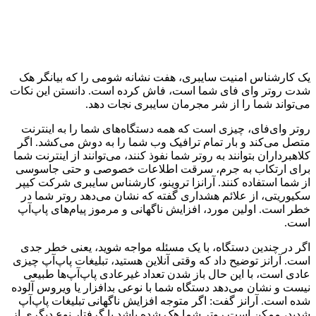
یک کارشناس
امنیت سایبری
، هفت نشانه شومی را که بیانگر هک
شدت
روتر وای فای
شما است، فاش کرده است. دانستن این نکات
می‌تواند شما را از شر مجرمان سایبری نجات دهد.
روتر وای‌فای، چیزی است که همه دستگاه‌های شما را به اینترنت
متصل می‌کند و بار تمام ترافیک وب شما را به دوش می‌کشد. اگر
کلاهبرداران بتوانند به روتر شما نفوذ کنند، می‌توانند از اینترنت شما
برای ارتکاب به جرم، سرقت اطلاعات خصوصی و حتی جاسوسی
از شما استفاده کنند. آرانزا تروینو، کارشناس سایبری شرکت کیپر
سکیوریتی، از علائم هشداری گفته که نشان می‌دهد روتر شما در
خطر است. اولین مورد، افزایش ناگهانی و مرموز پیام‌های پاپ‌آپ
است.
اگر در چندین دستگاه، با یک مسئله مواجه شوید، یعنی خطر جدی
است. آرانز توضیح داد که وقتی آنلاین هستید، تبلیغات پاپ‌آپ چیزی
عادی است، با این حال باز شدن تعداد غیرعادی پاپ‌آپ‌ها طبیعی
نیست و نشان می‌دهد دستگاه شما با نوعی بدافزار یا ویروس آلوده
شده است. آرانز گفت: اگر متوجه افزایش ناگهانی تبلیغات پاپ‌آپ‌
شدید، ممکن است روتر شما هک شده باشد یا گرفتار نوع دیگری از