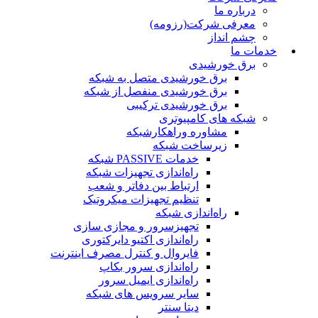
درباره ما
معرفی شرکت(رزومه)
چشم انداز
خدمات ما
برق خورشیدی
برق خورشیدی متصل به شبکه
برق خورشیدی منفصل از شبکه
برق خورشیدی ترکیبی
شبکه های کامپیوتری
مشاوره وراهکارشبکه
زیرساخت شبکه
خدمات PASSIVE شبکه
راه‌اندازی تجهیزات شبکه
ارتباط بین دفاتر و شعب
تنظیم تجهیزات میکروتیک
راه‌اندازی شبکه
تجهیزسرور و مجازی سازی
راه‌اندازی اکتیو دایرکتوری
فایروال و کنترل مصرف اینترنت
راه‌اندازی سرور بکاپ
راه‌اندازی ایمیل سرور
سایر سرویس های شبکه
دیتا سنتر