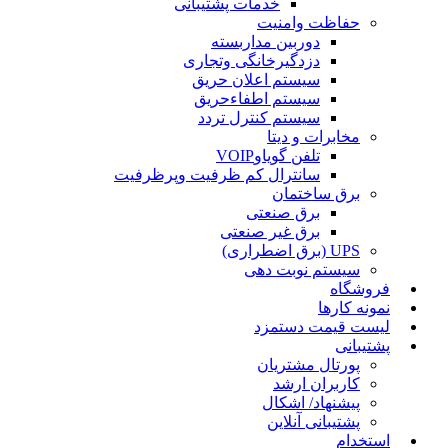
خدمات پشتیبانی
حفاظت وامنیت
دوربین مداربسته
دزدگیرخانگی وتجاری
سیستم اعلان حریق
سیستم اطفاءحریق
سیستم کنترل تردد
مخابرات و دیتا
تلفن گویاوVOIP
سانترال کم ظرفیت وپرظرفیت
برق ساختمان
برق صنعتی
برق غیر صنعتی
UPS (برق اضطراری)
سیستم نوبت دهی
فروشگاه
نمونه کارها
لیست قیمت دستمزد
پشتیبانی
پورتال مشتریان
کاربران ارشد
پیشنهاد/ اشکال
پشتیبانی آنلاین
استخدام