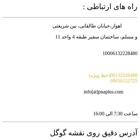
راه های ارتباطی :
آدرس :
اهواز،خیابان طالقانی، بین شریعتی
و مسلم، ساختمان سفیر طبقه 4 واحد 11
شماره پیامک :
10006132228480
تلفن :
06132228480(خط ویژه)
09050152725
ایمیل :
info[at]pnaplus.com
ساعت کاری:
ساعت 7:30 الی 16:00
آدرس دقیق روی نقشه گوگل